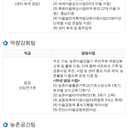
(센터 회계 겸임)
(2) 새싹마을공모사업(10개 마을 지원)
(3) 특화마을육성사업(4개 분과 12개 마을 지
원) - 충남지원
(4) 마을발전계획역량강화지원사업(지방이양
단계별 사업 컨설팅 지원)
(5) 센터 회계 및 총무업무
역량강화팀
직급
담당사업
주요 기능: 농촌마을만들기 추진주체 역량강화
교육 및 활동 지원, 지역 협력 네트워크 구축 및
공동사업 추진, 사업 및 센터 홍보 자료 제작, 농
촌활동가 협의회 운영 지원 등
<26년 담당 사업>
팀장
(1) 농촌마을활동가학교(기초소양교육 1회기,
선임연구원
분과별 보수교육 다회기)
(2) 농촌마을리더대학(연1회, 3회기 교육)
(3) 공동체축제지원사업(대학협력 3개소 축제)
(4) 마을공동체 홍보간행물 제작사업
(5) 천안시마을공동체한마당
농촌공간팀