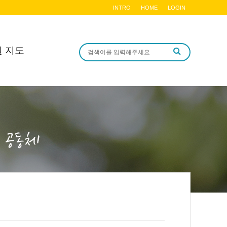
INTRO
HOME
LOGIN
원 지도