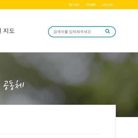
INTRO
HOME
LOGIN
원 지도