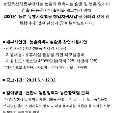
본문
농림축산식품부에서는 농촌의 유휴시설 활용 및 농촌 일자리
창출 등 농촌지역 활력을 제고하기 위해
2021년 '농촌 유휴시설활용 창업지원사업'
을
아래와 같이 진
행합니다. 많은 관심과 참여 부탁드립니다.
■
세부사업명 : 농촌유휴시설활용 창업지원사업
- 신청자격 : 지자체(농촌지역 시
·군)
- 지원내용 : 유휴시설 활용을 위한 리모델링비
- 지원한도 : 개소당 450백만원(국비 225, 지방비 225)
* 지원한도를 초과하는 사업비는 추가 지방비 또는 자부담
■
공고기간 : '20.11.6. ~ 12.31.
■
참여방법 : 천안시 농업정책과 농촌활력팀 문의
* 사업신청서 및 계획서 제출 : (활용주체)
→ 시
·군
→
시
·도
→
농식품부
** 사업신청서, 사업계획서 양식 및 작성 유의사항, 제출처 등 자세한 사항
은 붙임의 공모 계획 참고