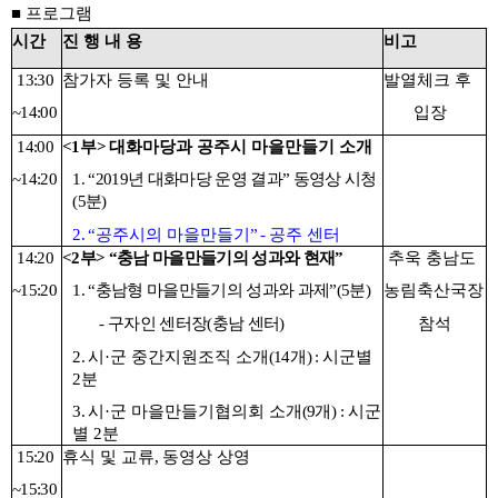
■ 프로그램
시간
진 행 내 용
비고
13:30
참가자 등록 및 안내
발열체크 후
~14:00
입장
14:00
<1
부
>
대화마당과 공주시 마을만들기 소개
~14:20
1. “2019
년 대화마당 운영 결과
”
동영상 시청
(5
분
)
2.
“
공주시의 마을만들기
” -
공주 센터
14:20
<2
부
> “
충남 마을만들기의 성과와 현재
”
추욱 충남도
~15:20
1. “
충남형 마을만들기의 성과와 과제
”(5
분
)
농림축산국장
-
구자인 센터장
(
충남 센터
)
참석
2.
시
·
군 중간지원조직 소개
(14
개
) :
시군별
2
분
3.
시
·
군 마을만들기협의회 소개
(9
개
) :
시군
별
2
분
15:20
휴식 및 교류
,
동영상 상영
~15:30