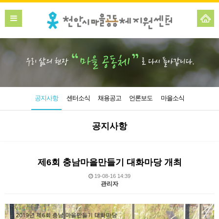
공지사항
센터소식
채용공고
언론보도
마을소식
공지사항
제6회 충남마을만들기 대화마당 개최
19-08-16 14:39
관리자
본문