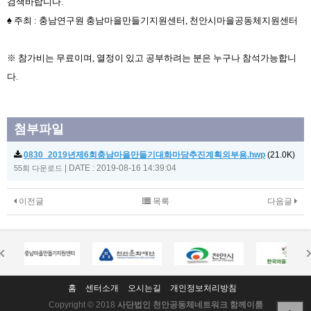
검색바랍니다.
♠ 주최 : 충남연구원 충남마을만들기지원센터, 천안시마을공동체지원센터
※ 참가비는 무료이며, 열정이 있고 공부하려는 분은 누구나 참석가능합니
다.
첨부파일
0830_2019년제6회충남마을만들기대화마당추진계획외부용.hwp
(21.0K)
|
DATE : 2019-08-16 14:39:04
55회 다운로드
이전글
목록
다음글
홈
센터소개
오시는길
개인정보처리방침
Copyright © 2018
사단법인 천안공동체네트워크 함께이룸