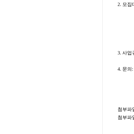
2. 모
목천읍 
성환읍
▶ 해
발표심
3. 사업
4. 문의
첨부파일
첨부파일