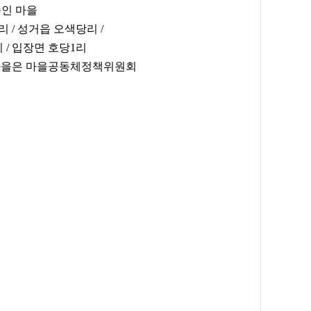
중인 마을
 / 성거읍 오색당리 /
 / 입장면 호당1리
 마을은 마을공동체정책위원회