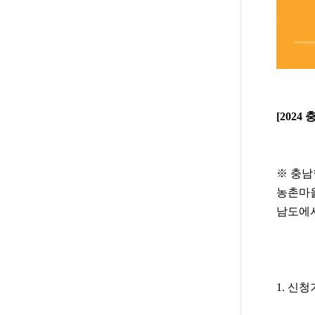
[202
※ 충
농촌마을
남도에서
1. 신청