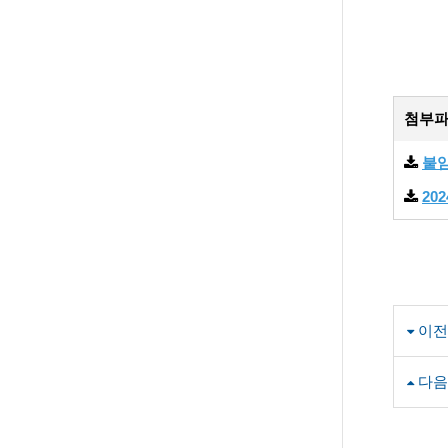
첨부
붙임
20
이전
다음