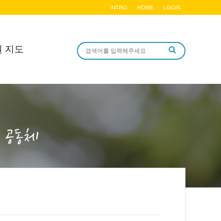
INTRO
HOME
LOGIN
원 지도