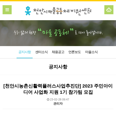
공지사항
센터소식
채용공고
언론보도
마을소식
공지사항
[천안시농촌신활력플러스사업추진단] 2023 주민아이
디어 사업화 지원 1기 참가팀 모집
23-02-28 09:47
관리자