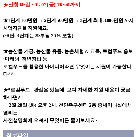
본문
★
신청 마감
: 03.03(
금
) 16:00
까지
★
1
단계
100
만원
→
2
단계
500
만원
→
3
단계 최대
3,000
만원 까지
사업자금을 지원해요
.
(
※
단
, 3
단계는 자부담
20%
포함
)
★
농산물 가공
,
농산물 유통
,
농촌체험
&
교육
,
로컬푸드 홍보
·
마케팅
,
청년창업 등
로컬푸드를 활용한 아이디어라면 무엇이든 지원이 가능합니
다
^^
★
“
로컬푸드
..
관심은 있는데
,
보다 자세한 지원 내용이 궁금
하다면
?”
→
2
월
28
일
(
화
)
오후
2
시
,
천안축구센터
2
층 중세미나실에서
열리는
사전설명회에 오셔서 무엇이든 물어보세요
~!
첨부파일